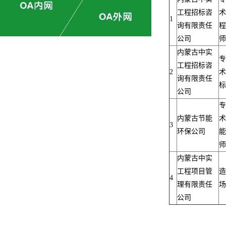
工程招标咨
术
1
询有限责任
程
公司
师
内蒙古中实
专
工程招标咨
2
术
询有限责任
标
公司
专
内蒙古节能
术
3
环保公司
能
师
内蒙古中实
工程项目管
造
4
理有限责任
场
公司