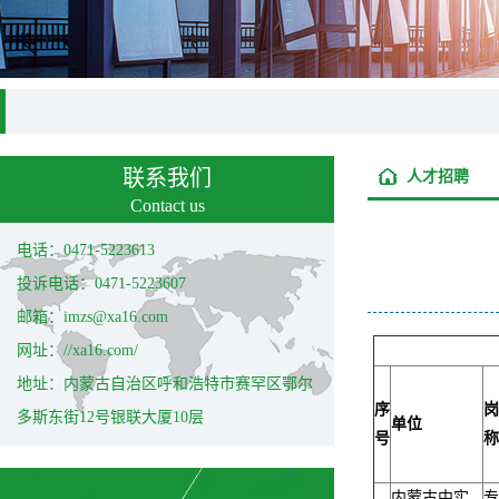
联系我们
人才招聘
Contact us
电话：0471-5223613
投诉电话：0471-5223607
邮箱：imzs@xa16.com
网址：//xa16.com/
地址：内蒙古自治区呼和浩特市赛罕区鄂尔
序
岗
多斯东街12号银联大厦10层
单位
号
称
内蒙古中实
专