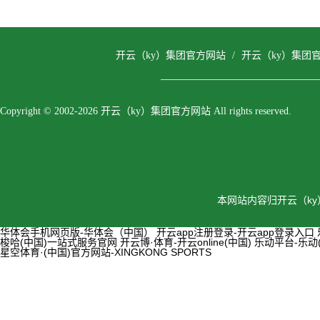
开云（ky）集团官方网站
/
开云（ky）集团
Copyright © 2002-2026 开云（ky）集团官方网站 All rights reserved.
本网站内容归开云（k
华体会手机网页版-华体会（中国）
开云app注册登录-开云app登录入口
梭哈(中国)一站式服务官网
开云博·体育-开云online(中国)
乐动平台-乐动
星空体育·(中国)官方网站-XINGKONG SPORTS