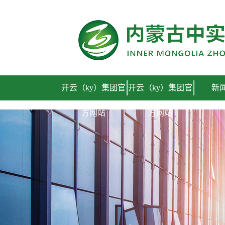
开云（ky）集团官方网站
开云（ky）集团官
开云（ky）集团官
新
方网站
方网站