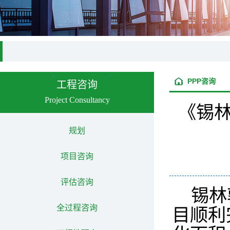
PPP咨询
工程咨询
Project Consultancy
《锡林
规划
项目咨询
评估咨询
锡林
全过程咨询
目顺利